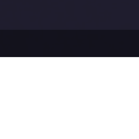
Než pošl