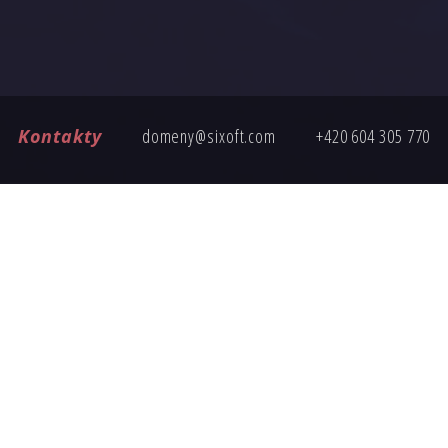
Kontakty
domeny@sixoft.com
+420 604 305 770
ČASTÉ DOTAZY
ete poptávku, tady jsou odpovědi na nejčastější otázky k nákup
Jak probíhá převod domény?
Je cena domény pevná?