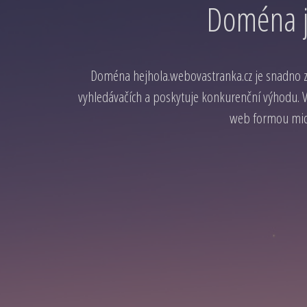
Doména j
Doména hejhola.webovastranka.cz je snadno 
vyhledávačích a poskytuje konkurenční výhodu. Vy
web formou micr