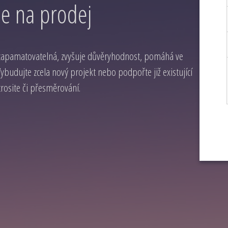
e na prodej
zapamatovatelná, zvyšuje důvěryhodnost, pomáhá ve
budujte zcela nový projekt nebo podpořte již existující
osite či přesměrování.